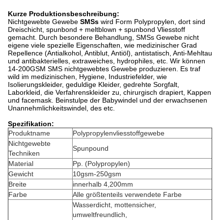
Kurze Produktionsbeschreibung:
Nichtgewebte Gewebe
SMSs
wird Form Polypropylen, dort sind
Dreischicht, spunbond + meltblown + spunbond Vliesstoff
gemacht. Durch besondere Behandlung, SMSs Gewebe nicht
eigene viele spezielle Eigenschaften, wie medizinischer Grad
Repellence (Antialkohol, Antiblut, Antiöl), antistatisch, Anti-Mehltau
und antibakterielles, extraweiches, hydrophiles, etc. Wir können
14-200GSM SMS nichtgewebtes Gewebe produzieren. Es traf
wild im medizinischen, Hygiene, Industriefelder, wie
Isolierungskleider, geduldige Kleider, gedrehte Sorgfalt,
Laborkleid, die Verfahrenskleider zu, chirurgisch drapiert, Kappen
und facemask. Beinstulpe der Babywindel und der erwachsenen
Unannehmlichkeitswindel, des etc.
Spezifikation:
Produktname
Polypropylenvliesstoffgewebe
Nichtgewebte
Spunpound
Techniken
Material
Pp. (Polypropylen)
Gewicht
10gsm-250gsm
Breite
innerhalb 4,200mm
Farbe
Alle größtenteils verwendete Farbe
Wasserdicht, mottensicher,
umweltfreundlich,