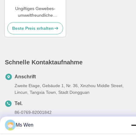
Ungiftiges Gewebes-
umweltfreundliche
hydrophobe SMSs nicht
Beste Preis erhalten
imprägniern für Windeln
Schnelle Kontaktaufnahme
Anschrift
Zweite Etage, Gebäude 1, Nr. 36, Xinzhou Middle Street,
Lincun, Tangxia Town, Stadt Dongguan
Tel.
86-0769-82001842
E-Mail-Adresse
Ms Wen
hendar@hendar.com.cn