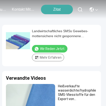
Kontakt Mit Uns
Zitat
Veranstaltungen
Landwirtschaftliches SMSs Gewebes-
mottensichere nicht gesponnene
Wegwerfprodukte nicht
Wir Reden Jetzt.
Mehr Erfahren
Verwandte Videos
Heißverkaufte
wasserdichte/hydrophile
SMS-Vliesstoffe für den
Export von
medizinischem Schutz