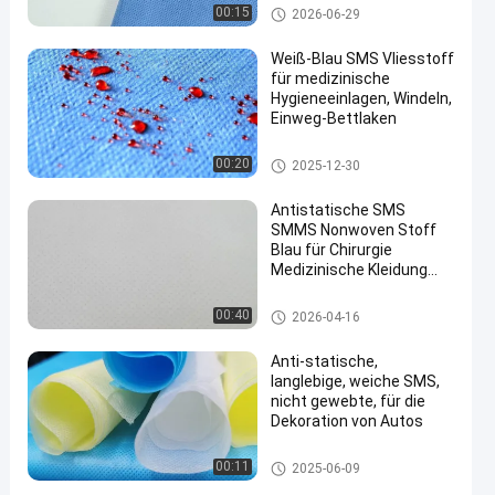
SMSs Gewebe nicht
00:15
2026-06-29
Weiß-Blau SMS Vliesstoff
für medizinische
Hygieneeinlagen, Windeln,
Einweg-Bettlaken
SMSs Gewebe nicht
00:20
2025-12-30
Antistatische SMS
SMMS Nonwoven Stoff
Blau für Chirurgie
Medizinische Kleidung
Weiß Nonwoven
SMSs Gewebe nicht
00:40
2026-04-16
Anti-statische,
langlebige, weiche SMS,
nicht gewebte, für die
Dekoration von Autos
SMSs Gewebe nicht
00:11
2025-06-09