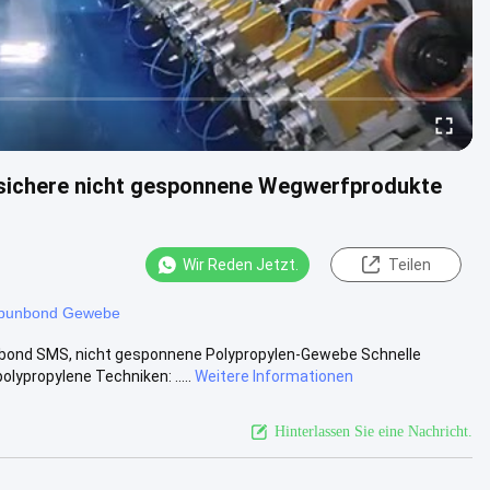
sichere nicht gesponnene Wegwerfprodukte
Wir Reden Jetzt.
Teilen
spunbond Gewebe
nbond SMS, nicht gesponnene Polypropylen-Gewebe Schnelle
propylene Techniken: .....
Weitere Informationen
Hinterlassen Sie eine Nachricht.