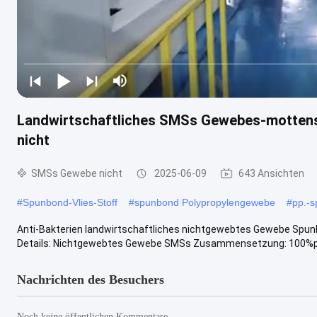
Landwirtschaftliches SMSs Gewebes-motten
nicht
SMSs Gewebe nicht
2025-06-09
643 Ansichten
#
Spunbond-Vlies-Stoff
#
spunbond Polypropylengewebe
#
pp.-
Anti-Bakterien landwirtschaftliches nichtgewebtes Gewebe Spu
Details: Nichtgewebtes Gewebe SMSs Zusammensetzung: 100%poly
Nachrichten des Besuchers
Noch keine öffentlichen Kommentare