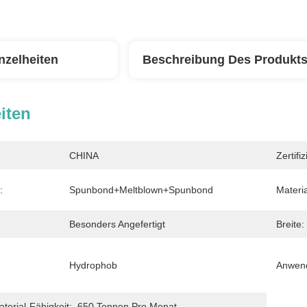
nzelheiten
Beschreibung Des Produkt
iten
CHINA
Zertifi
:
Spunbond+Meltblown+Spunbond
Materia
Besonders Angefertigt
Breite:
Hydrophob
Anwen
erial-Fähigkeit:
650 Tonnen Pro Monat