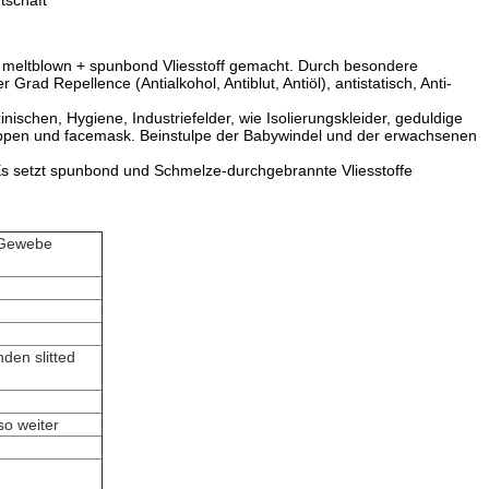
tschaft
+ meltblown + spunbond Vliesstoff gemacht. Durch besondere
ad Repellence (Antialkohol, Antiblut, Antiöl), antistatisch, Anti-
chen, Hygiene, Industriefelder, wie Isolierungskleider, geduldige
, Kappen und facemask. Beinstulpe der Babywindel und der erwachsenen
setzt spunbond und Schmelze-durchgebrannte Vliesstoffe
-Gewebe
den slitted
so weiter