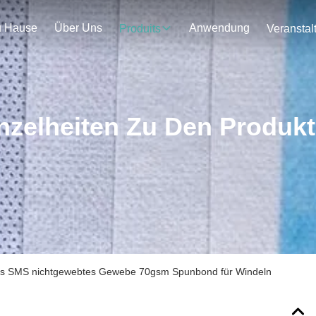
u Hause
Über Uns
Anwendung
Produits
nzelheiten Zu Den Produk
s SMS nichtgewebtes Gewebe 70gsm Spunbond für Windeln