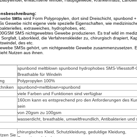
Babywindel, erwachsene Windel, Hauptgewebe, Krankenhaus, Landwir
onsbeschreibung:
ewebe
wird Form Polypropylen, dort sind Dreischicht, spunbond 
SMSs
Gewebe nicht eigene viele spezielle Eigenschaften, wie medizinischer Gr
bakterielles, extraweiches, hydrophobes, etc.
0GSM SMS nichtgewebtes Gewebe produzieren. Es traf wild im medizinis
e Sorgfalt, Laborkleid, die Verfahrenskleider zu, chirurgisch drapiert
swindel, des etc.
ewebe SMSs gehört, um nichtgewebte Gewebe zusammenzusetzen. Es 
eht Nutzen aus ihnen.
spunbond meltblown spunbond hydrophobes SMS-Vliesstoff
Breathable für Windeln
ng
Polypropylen 100%
chniken
spunbond+meltblown+spunbond
viele Farben und Funktionen sind verfügbar
160cm kann es entsprechend pro den Anforderungen des Kun
sein
von 20gsm zu 100gsm
wasserdicht, breathable, umweltfreundlich, Antibakterien und 
chirurgisches Kleid, Schutzkleidung, geduldige Kleidung,
tzen Sie