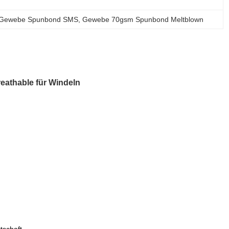
ff-Gewebe Spunbond SMS
, 
Gewebe 70gsm Spunbond Meltblown
athable für Windeln