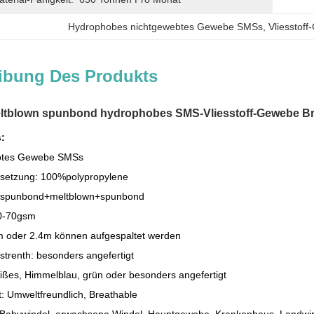
Hydrophobes nichtgewebtes Gewebe SMSs
, 
Vliessto
ibung Des Produkts
tblown spunbond hydrophobes SMS-Vliesstoff-Gewebe Bre
s:
btes Gewebe SMSs
etzung: 100%polypropylene
: spunbond+meltblown+spunbond
20-70gsm
6m oder 2.4m können aufgespaltet werden
strenth: besonders angefertigt
ißes, Himmelblau, grün oder besonders angefertigt
: Umweltfreundlich, Breathable