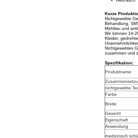
Gebrauch: 
Kurze Produkti
Nichtgewebte G
Behandlung, SMSs 
Mehltau und anti
Wir können 14-20
Kleider, gedreht
Unannehmlichkeit
Nichtgewebtes G
zusammen und zi
Spezifikation:
Produktname
Zusammensetzu
nichtgewebte Te
Farbe
Breite
Gewicht
Eigenschaft
Anwendung
medizinisch schü