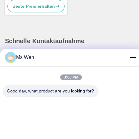
Beste Preis erhalten
Schnelle Kontaktaufnahme
Anschrift
Ms Wen
Zweite Etage, Gebäude 1, Nr. 36, Xinzhou Middle Street,
Lincun, Tangxia Town, Stadt Dongguan
3:00 PM
Tel.
Good day, what product are you looking for?
86-0769-82001842
E-Mail-Adresse
hendar@hendar.com.cn