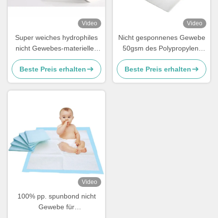
Video
Video
Super weiches hydrophiles
Nicht gesponnenes Gewebe
nicht Gewebes-materielles
50gsm des Polypropylen-
recyclebares SSS für die
ISO9001 weißes F9 für
Beste Preis erhalten
Beste Preis erhalten
Windel-Herstellung
Luftreiniger
Video
100% pp. spunbond nicht
Gewebe für
ausschweifendes Underpads