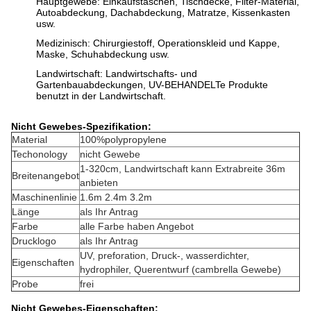
Hauptgewebe: Einkaufstaschen, Tischdecke, Filter-Material,
Autoabdeckung, Dachabdeckung, Matratze, Kissenkasten
usw.
Medizinisch: Chirurgiestoff, Operationskleid und Kappe,
Maske, Schuhabdeckung usw.
Landwirtschaft: Landwirtschafts- und
Gartenbauabdeckungen, UV-BEHANDELTe Produkte
benutzt in der Landwirtschaft.
Nicht Gewebes-Spezifikation:
Material
100%polypropylene
Techonology
nicht Gewebe
1-320cm, Landwirtschaft kann Extrabreite 36m
Breitenangebot
anbieten
Maschinenlinie
1.6m 2.4m 3.2m
Länge
als Ihr Antrag
Farbe
alle Farbe haben Angebot
Drucklogo
als Ihr Antrag
UV, preforation, Druck-, wasserdichter,
Eigenschaften
hydrophiler, Querentwurf (cambrella Gewebe)
Probe
frei
Nicht Gewebes-Eigenschaften: