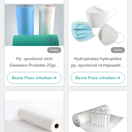
Video
Video
Pp.-spunbond nicht
Hydrophobes hydrophiles
Gewebes-Produkte 25gsm
pp.-spunbond nichtgewebtes
für chirurgische Maske
Gewebe für 3ply
Beste Preis erhalten
Beste Preis erhalten
Gesichtsmasken N95 KF94