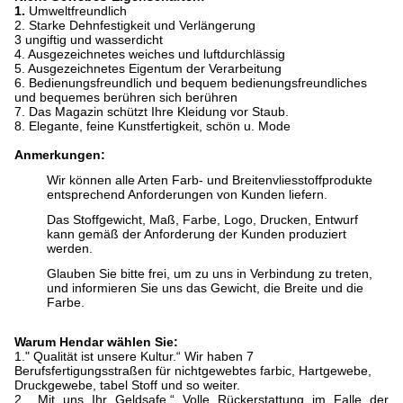
1.
Umweltfreundlich
2. Starke Dehnfestigkeit und Verlängerung
3 ungiftig und wasserdicht
4. Ausgezeichnetes weiches und luftdurchlässig
5. Ausgezeichnetes Eigentum der Verarbeitung
6. Bedienungsfreundlich und bequem bedienungsfreundliches
und bequemes berühren sich berühren
7. Das Magazin schützt Ihre Kleidung vor Staub.
8. Elegante, feine Kunstfertigkeit, schön u. Mode
Anmerkungen:
Wir können alle Arten Farb- und Breitenvliesstoffprodukte
entsprechend Anforderungen von Kunden liefern.
Das Stoffgewicht, Maß, Farbe, Logo, Drucken, Entwurf
kann gemäß der Anforderung der Kunden produziert
werden.
Glauben Sie bitte frei, um zu uns in Verbindung zu treten,
und informieren Sie uns das Gewicht, die Breite und die
Farbe.
Warum Hendar wählen Sie:
1." Qualität ist unsere Kultur.“ Wir haben 7
Berufsfertigungsstraßen für nichtgewebtes farbic, Hartgewebe,
Druckgewebe, tabel Stoff und so weiter.
2. „Mit uns Ihr Geldsafe.“ Volle Rückerstattung im Falle der