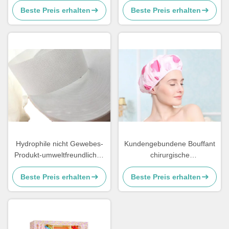
Beste Preis erhalten
Beste Preis erhalten
nichtgewebt für
Baby/erwachsene Windeln
Hydrophile nicht Gewebes-
Kundengebundene Bouffant
Produkt-umweltfreundliches
chirurgische
perforiertes für Damenbinde-
Wegwerfkappen, nicht
Beste Preis erhalten
Beste Preis erhalten
Rohstoffe
gesponnene Bouffant Kappe