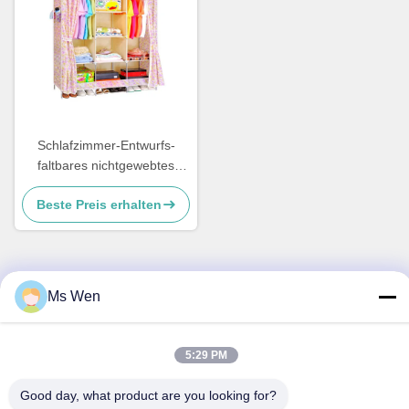
Schlafzimmer-Entwurfs-
faltbares nichtgewebtes
tragbares
Beste Preis erhalten
Plastikstaubdichtes für
Garderobenkabinett
Ms Wen
Schnelle Kontaktaufnahme
Anschrift
5:29 PM
Zweite Etage, Gebäude 1, Nr. 36, Xinzhou Middle Street,
Good day, what product are you looking for?
Lincun, Tangxia Town, Stadt Dongguan