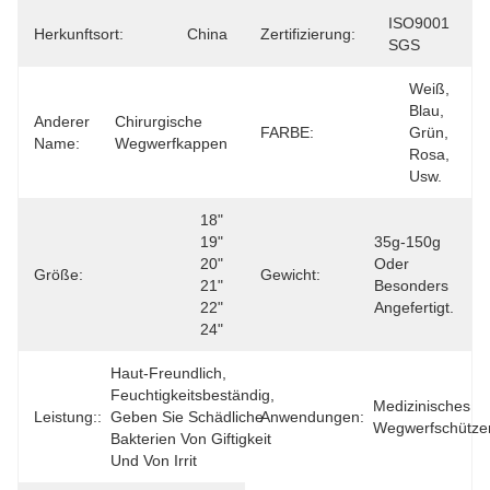
ISO9001 
Herkunftsort:
China
Zertifizierung:
SGS
Weiß, 
Blau, 
Anderer
Chirurgische 
FARBE:
Grün, 
Name:
Wegwerfkappen
Rosa, 
Usw.
18" 
19" 
35g-150g 
20" 
Oder 
Größe:
Gewicht:
21" 
Besonders 
22" 
Angefertigt.
24"
Haut-Freundlich, 
Feuchtigkeitsbeständig, 
Medizinisches 
Leistung::
Geben Sie Schädliche 
Anwendungen:
Wegwerfschütze
Bakterien Von Giftigkeit 
Und Von Irrit