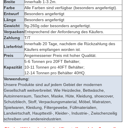
Breite
Innerhalb 1-3.2m.
Farbe
Alle Farben sind verfügbar (besonders angefertigt).
Entwurf
Besonders angefertigt
Länge
Besonders angefertigt
Gewicht
9g-260g oder besonders angefertigt.
Verpacken
Entsprechend der Anforderung des Käufers.
Zahlung
T/T
Innerhalb 20 Tage, nachdem die Rückzahlung des
Lieferfrist
Käufers empfangen worden ist.
Preis
Angemessener Preis mit hoher Qualität.
5-6 Tonnen pro 20FT Behälter;
Kapazität
10-11 Tonnen pro 40FT Behälter;
12-14 Tonnen pro Behälter 40HQ.
Verwendung:
Unsere Produkte sind auf jedem Gebiet der modernen
Gesellschaft weitverbreitet. Wie Heizdecke, Bettwäsche,
Autoinnenraum, Taschen, Maske, Hüte, Kleidung, shoecover,
Schutzblech, Stoff, Verpackungsmaterial, Möbel, Matratzen,
Spielwaren, Kleidung, Filtergewebe, Füllmaterialien,
Landwirtschaft, Haupttextil-, Kleider-, Industrie-, Zwischenzeilig
schreiben und andereindustrien.