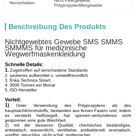
Nicht Filtergewebe
, 
Hervorheben:
Polypropylenfiltergewebe
Beschreibung Des Produkts
Nichtgewebtes Gewebe SMS SMMS
SMMMS für medizinische
Wegwerfmaskenkleidung
Schnelle Details:
1.
Zugetroffen auf verschiedene Standards
2. sauberes aufbereitet u. umweltfreundlich
3. Enka Technica Smart
4. 3000 Tonnen ein Monat
5. ISO-Hersteller
Vorteil:
1)
Unter Verwendung des Polypropylens als des
hauptsächlichrohstoffs; bestanden aus feinen Fasern und, indem
es verstärkt heißsiegelt, hat spinnen-verbundenes nicht
gesponnen eine gute Weichheit.
2) mit der besseren Qualität, chemisches beständiges,
antistatisch, wasserdicht, ventilative, antibakteriell, aromatisch,
ungiftig, geruchlos, nicht-schal, mottensicher.