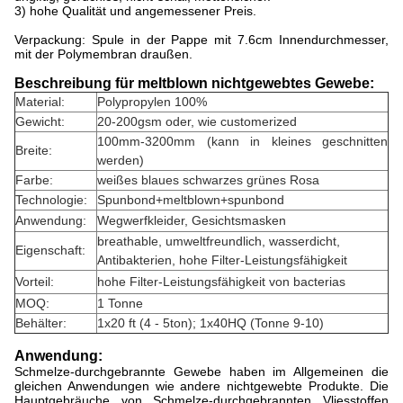
3) hohe Qualität und angemessener Preis.
Verpackung: Spule in der Pappe mit 7.6cm Innendurchmesser,
mit der Polymembran draußen.
Beschreibung für meltblown nichtgewebtes Gewebe:
Material:
Polypropylen 100%
Gewicht:
20-200gsm oder, wie customerized
100mm-3200mm (kann in kleines geschnitten
Breite:
werden)
Farbe:
weißes blaues schwarzes grünes Rosa
Technologie:
Spunbond+meltblown+spunbond
Anwendung:
Wegwerfkleider, Gesichtsmasken
breathable, umweltfreundlich, wasserdicht,
Eigenschaft:
Antibakterien, hohe Filter-Leistungsfähigkeit
Vorteil:
hohe Filter-Leistungsfähigkeit von bacterias
MOQ:
1 Tonne
Behälter:
1x20 ft (4 - 5ton); 1x40HQ (Tonne 9-10)
Anwendung:
Schmelze-durchgebrannte Gewebe haben im Allgemeinen die
gleichen Anwendungen wie andere nichtgewebte Produkte. Die
Hauptgebräuche von Schmelze-durchgebrannten Vliesstoffen