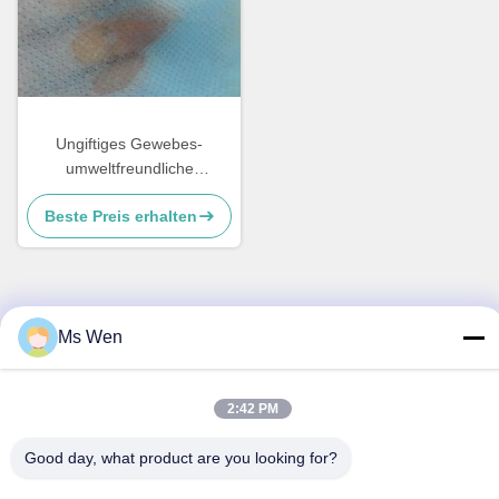
Ungiftiges Gewebes-
umweltfreundliche
hydrophobe SMSs nicht
Beste Preis erhalten
imprägniern für Windeln
Ms Wen
Schnelle Kontaktaufnahme
Anschrift
2:42 PM
Zweite Etage, Gebäude 1, Nr. 36, Xinzhou Middle Street,
Lincun, Tangxia Town, Stadt Dongguan
Good day, what product are you looking for?
Tel.