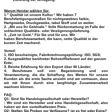
Warum Hendar wählen Sie:
1." Qualität ist unsere Kultur.“ Wir haben 7
Berufsfertigungsstraßen für nichtgewebtes farbic,
Hartgewebe, Druckgewebe, tabel Stoff und so weiter.
2. „Mit uns Ihr Geldsafe.“ Volle Rückerstattung im Falle der
schlechten Qualitäts- oder Verzögerungslieferung.
3. „Zeit ist Gold.“ Für Sie und für uns. Wir
haben Berufsteamarbeit, die kann, nette Qualität in der
kurzen Zeit machend.
Vorteil:
1.
ISO bescheinigte, Fabrikrechnungsprüfung: ISO, SGS;
2. Ausgewählter berühmter Rohstofflieferant auf der ganzen
Erde;
3. Reiche Erfahrung für den Export über 40 Länder;
4. Berufsteam voll von Begeisterung und von
Verantwortung, die die Schaffung des Wertes für unsere
Kunden als die erste Sache ansieht und wir vertrauen, dass
wir mit Ihnen durch eine langfristige Zusammenarbeit
wachsen können.
FAQ:
Q1: Sind Sie Handelsgesellschaft oder Hersteller?
: Wir sind ein Hersteller und eine Handelsgesellschaft, also
haben wir den vorteilhaftesten Preis.
Q2: Stellen Sie Proben zur Verfügung? ist es frei oder Extra?