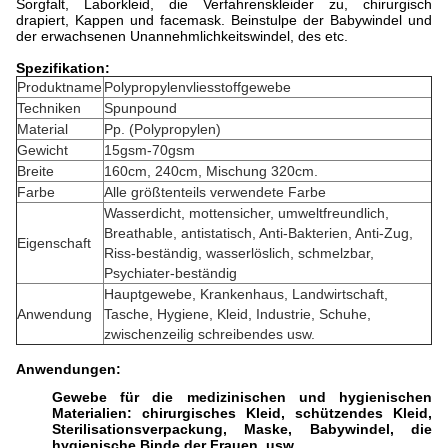
Sorgfalt, Laborkleid, die Verfahrenskleider zu, chirurgisch
drapiert, Kappen und facemask. Beinstulpe der Babywindel und
der erwachsenen Unannehmlichkeitswindel, des etc.
Spezifikation:
Produktname
Polypropylenvliesstoffgewebe
Techniken
Spunpound
Material
Pp. (Polypropylen)
Gewicht
15gsm-70gsm
Breite
160cm, 240cm, Mischung 320cm.
Farbe
Alle größtenteils verwendete Farbe
Wasserdicht, mottensicher, umweltfreundlich,
Breathable, antistatisch, Anti-Bakterien, Anti-Zug,
Eigenschaft
Riss-beständig, wasserlöslich, schmelzbar,
Psychiater-beständig
Hauptgewebe, Krankenhaus, Landwirtschaft,
Anwendung
Tasche, Hygiene, Kleid, Industrie, Schuhe,
zwischenzeilig schreibendes usw.
Anwendungen:
Gewebe für die medizinischen und hygienischen
Materialien: chirurgisches Kleid, schützendes Kleid,
Sterilisationsverpackung, Maske, Babywindel, die
hygienische Binde der Frauen, usw.