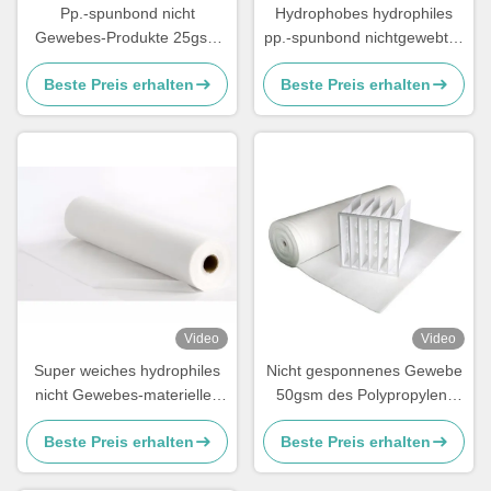
Pp.-spunbond nicht
Hydrophobes hydrophiles
Gewebes-Produkte 25gsm
pp.-spunbond nichtgewebtes
für chirurgische Maske
Gewebe für 3ply
Beste Preis erhalten
Beste Preis erhalten
Gesichtsmasken N95 KF94
Video
Video
Super weiches hydrophiles
Nicht gesponnenes Gewebe
nicht Gewebes-materielles
50gsm des Polypropylen-
recyclebares SSS für die
ISO9001 weißes F9 für
Beste Preis erhalten
Beste Preis erhalten
Windel-Herstellung
Luftreiniger