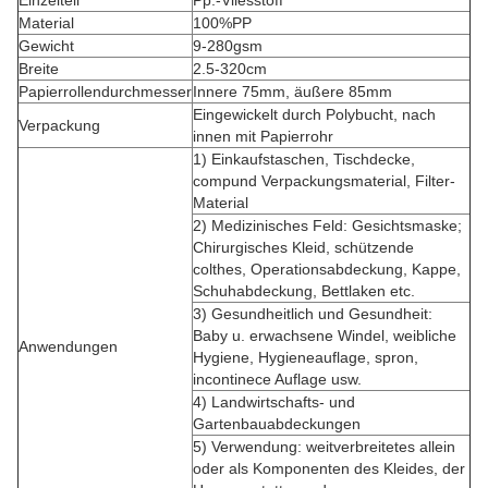
Einzelteil
Pp.-Vliesstoff
Material
100%PP
Gewicht
9-280gsm
Breite
2.5-320cm
Papierrollendurchmesser
Innere 75mm, äußere 85mm
Eingewickelt durch Polybucht, nach
Verpackung
innen mit Papierrohr
1) Einkaufstaschen, Tischdecke,
compund Verpackungsmaterial, Filter-
Material
2) Medizinisches Feld: Gesichtsmaske;
Chirurgisches Kleid, schützende
colthes, Operationsabdeckung, Kappe,
Schuhabdeckung, Bettlaken etc.
3) Gesundheitlich und Gesundheit:
Baby u. erwachsene Windel, weibliche
Anwendungen
Hygiene, Hygieneauflage, spron,
incontinece Auflage usw.
4) Landwirtschafts- und
Gartenbauabdeckungen
5) Verwendung: weitverbreitetes allein
oder als Komponenten des Kleides, der