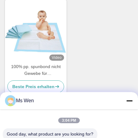
Video
100% pp. spunbond nicht
Gewebe für
ausschweifendes Underpads
Beste Preis erhalten
Ms Wen
Schnelle Kontaktaufnahme
3:04 PM
Good day, what product are you looking for?
Anschrift