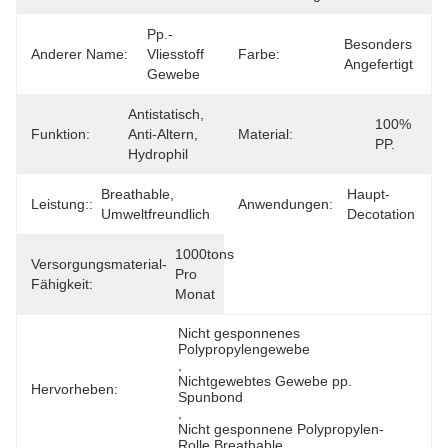
Pp.-
Besonders 
Anderer Name:
Vliesstoff 
Farbe:
Angefertigt
Gewebe
Antistatisch, 
100% 
Funktion:
Anti-Altern, 
Material:
PP.
Hydrophil
Breathable, 
Haupt-
Leistung::
Anwendungen:
Umweltfreundlich
Decotation
1000tons 
Versorgungsmaterial-
Pro 
Fähigkeit:
Monat
Nicht gesponnenes 
Polypropylengewebe
, 
Nichtgewebtes Gewebe pp. 
Hervorheben:
Spunbond
, 
Nicht gesponnene Polypropylen-
Rolle Breathable