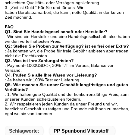
schlechten Qualitäts- oder Verzögerungslieferung.
3. „Zeit ist Gold.“ Für Sie und für uns. Wir
haben Berufsteamarbeit, die kann, nette Qualität in der kurzen
Zeit machend.
FAQ
Q1: Sind Sie Handelsgesellschaft oder Hersteller?
: Wir sind ein Hersteller und eine Handelsgesellschaft, also haben
wir den vorteilhaftesten Preis.
Q2: Stellen Sie Proben zur Verfügung? ist es frei oder Extra?
: Ja könnten wir, die Probe für freie Gebühr anbieten aber tragen
nicht die Frachtkosten.
Q3: Was ist Ihre Zahlungsfristen?
: Payment=1000USD
<>
, 30% T/T im Voraus, Balance vor
Versand.
Q4.
Prüfen Sie alle Ihre Waren vor Lieferung?
: Ja haben wir 100% Test vor Lieferung.
Q5: Wie machen Sie unser Geschäft langfristiges und gutes
Verhältnis?
: 1. Wir halten gute Qualität und der konkurrenzfähige Preis, zum
unserer Kunden sicherzustellen fördern.
2. Wir respektieren jeden Kunden da unser Freund und wir,
herzlichst Geschäft zu tätigen und Freunde mit ihnen zu machen,
egal wo sie von kommen.
Schlagworte:
PP Spunbond Vliesstoff