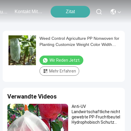
Kontakt Mit Uns
Zitat
Veranstaltungen
Weed Control Agriculture PP Nonwoven for
Planting Customize Weight Color Width
Length
Wir Reden Jetzt.
Mehr Erfahren
Verwandte Videos
Anti-UV
Landwirtschaftliche nicht
gewebte PP-Fruchtbeutel
Hydrophobisch Schutz
für Apfelbanane