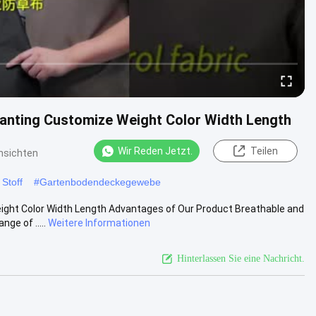
anting Customize Weight Color Width Length
Wir Reden Jetzt.
Teilen
nsichten
Stoff
#
Gartenbodendeckegewebe
ight Color Width Length Advantages of Our Product Breathable and
ge of .....
Weitere Informationen
Hinterlassen Sie eine Nachricht.