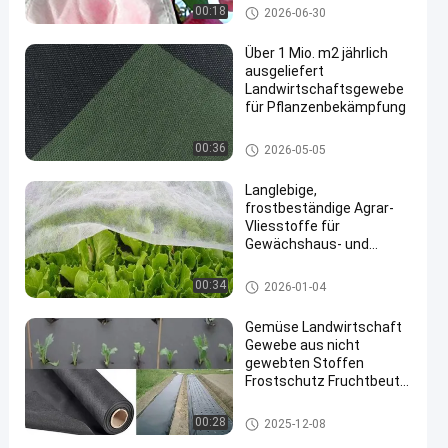
Landwirtschafts-nicht Gewebe
00:18
2026-06-30
Über 1 Mio. m2 jährlich
ausgeliefert
Landwirtschaftsgewebe
für Pflanzenbekämpfung
Landwirtschafts-nicht Gewebe
00:36
2026-05-05
Langlebige,
frostbeständige Agrar-
Vliesstoffe für
Gewächshaus- und
Feldeinsatz
Landwirtschafts-nicht Gewebe
00:34
2026-01-04
Gemüse Landwirtschaft
Gewebe aus nicht
gewebten Stoffen
Frostschutz Fruchtbeutel
Winterschutz
Verwendung Gewebe aus
Landwirtschafts-nicht Gewebe
00:28
2025-12-08
nicht gewebten Stoffen