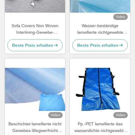
Video
Sofa Covers Non Woven
Wasser-beständige
Interlining-Gewebe-
lamellierte nichtgewebte
hydrophobes
Gewebe-Rohstoff-starke
Beste Preis erhalten
Beste Preis erhalten
lamelliert/Gewebe nicht
Stärke für medizinische
beschichtend
Verwendung
Video
Video
Beschichtet lamellierte nicht
Pp.-PET lamellierte das
Gewebes-Wegwerfnicht
wasserdichte nichtgewebte