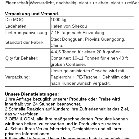
Eigenschaft:
Wasserdicht, nachhaltig, nicht zu ziehen, nicht zu reiß
Verpackung und Versand:
Die MOQ
1000 kg
Ladehafen:
Hafen von Shekou
Lieferungsanweisung:
7-15 Tage nach Einzahlung.
Stadt Dongguan, Provinz Guangdong,
Standort der Fabrik:
China.
4-4,5 Tonnen für einen 20 ft großen
Q'ty für Behälter:
Container; 10-11 Tonnen für einen 40 ft
großen Container.
Unser gelaminiertes Gewebe
wird mit
Verpackung:
Papierrohr + PE-Tasche + Dehnfilm oder
nach Kundenwunsch verpackt.
Unsere Dienstleistungen:
1Ihre Anfrage bezüglich unserer Produkte oder Preise wird
innerhalb von 24 Stunden beantwortet.
2.Schnelle Reaktion auf Kunden: Ihre Zufriedenheit ist das Ziel,
das wir verfolgen.
3.OEM & ODM, alle Ihre maßgeschneiderten Produkte können
wir Ihnen helfen, zu entwerfen und in Produktion zu setzen.
4- Schutz Ihres Verkaufsbereichs, Designideen und all Ihrer
privaten Informationen.
5.Schnelle Lieferung: Unser Unternehmen bietet eine pünktliche