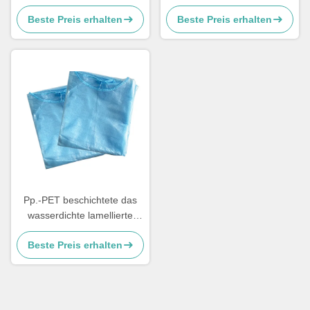
Gewebe für medizinische
Gewebe, das für
Beste Preis erhalten
Beste Preis erhalten
Verwendung
Leichensäcke nicht giftig ist
Pp.-PET beschichtete das
wasserdichte lamellierte
nichtgewebte Gewebe
Beste Preis erhalten
40gsm nicht giftig für
Isolierungs-Kleider