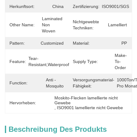
Herkunftsort:
China
Zertifizierung:
ISO9001/SGS
Laminated 
Nichtgewebte
Other Name:
Non 
Lamelliert
Techniken:
Woven
Pattern:
Customized
Material:
PP
Make-
Tear-
Feature:
Supply Type:
To-
Resistant,Waterproof
Order
Anti - 
Versorgungsmaterial-
1000Ton/T
Function:
Mosquito
Fähigkeit:
Pro Monat
Moskito-Flecken lamellierte nicht 
Hervorheben:
Gewebe
, 
ISO9001 lamellierte nicht Gewebe
Beschreibung Des Produkts