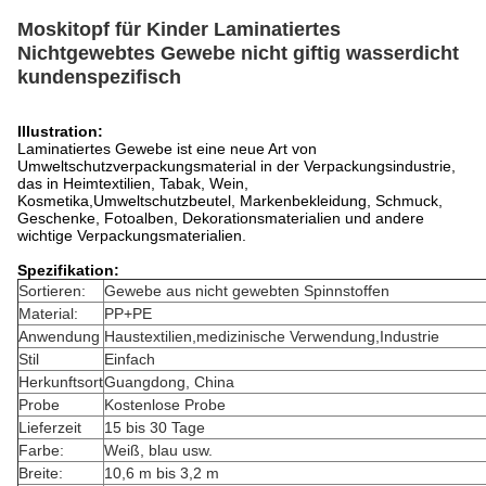
Moskitopf für Kinder Laminatiertes
Nichtgewebtes Gewebe nicht giftig wasserdicht
kundenspezifisch
Illustration:
Laminatiertes Gewebe ist eine neue Art von
Umweltschutzverpackungsmaterial in der Verpackungsindustrie,
das in Heimtextilien, Tabak, Wein,
Kosmetika,Umweltschutzbeutel, Markenbekleidung, Schmuck,
Geschenke, Fotoalben, Dekorationsmaterialien und andere
wichtige Verpackungsmaterialien.
Spezifikation:
Sortieren:
Gewebe aus nicht gewebten Spinnstoffen
Material:
PP+PE
Anwendung
Haustextilien,medizinische Verwendung,Industrie
Stil
Einfach
Herkunftsort
Guangdong, China
Probe
Kostenlose Probe
Lieferzeit
15 bis 30 Tage
Farbe:
Weiß, blau usw.
Breite:
10,6 m bis 3,2 m