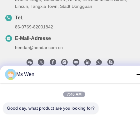
Lincun, Tangxia Town, Stadt Dongguan
Tel.
86-0769-82001842
E-Mail-Adresse
hendar@hendar.com.cn
Ms Wen
Datenschutzrichtlinie
|
Sitemap
| China gut Qualität PP-Vlies-
Stoff Lieferant. Urheberrecht © 2018-2026 Dong Guan Hendar
7:46 AM
Cloth Co., Ltd - Alle. Alle Rechte vorbehalten.
Good day, what product are you looking for?