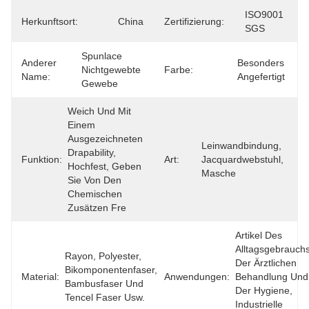
ISO9001 
Herkunftsort:
China
Zertifizierung:
SGS
Spunlace 
Anderer
Besonders 
Nichtgewebte 
Farbe:
Name:
Angefertigt
Gewebe
Weich Und Mit 
Einem 
Ausgezeichneten 
Leinwandbindung, 
Drapability, 
Funktion:
Art:
Jacquardwebstuhl, 
Hochfest, Geben 
Masche
Sie Von Den 
Chemischen 
Zusätzen Fre
Artikel Des 
Alltagsgebrauchs,
Rayon, Polyester, 
Der Ärztlichen 
Bikomponentenfaser, 
Material:
Anwendungen:
Behandlung Und 
Bambusfaser Und 
Der Hygiene, 
Tencel Faser Usw.
Industrielle 