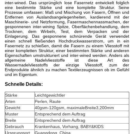
inter-wined. Das ursprünglich lose Fasernetz entwickelt folglich
eine bestimmte Stärke und eine komplette Struktur. Seine
Prozesse umfassen: Maß und Mischung von Fasern, Öffnen und
Entfernen von Auslandsangelegenheiten, kardierend mit der
Maschinerie- und Netzformung, Fasermaschennassmachen, der
gesponnenen inter-wining Spitze, Oberflächenbehandlung, dem
Trocknen, dem Wirbeln, Test, dem Verpacken und der
Einlagerung. Das gesponnene schnürende Gerät verwendet
einen schnell fließenden Hochdruckwasserstrom, um in ein
Fasernetz zu schießen, damit die Fasern zu einem Vliesstoff mit
einer kompletten Struktur, einer bestimmten Stärke und anderen
Eigenschaften umstrukturiert und inter-wined werden. Anders als
allgemeine Nadelvliesstoffe ist diese Art des
Wassernadelvliesstoffs der einzige Vliesstoff, zum der
Endprodukte ähnlich zu machen Textilerzeugnissen ob im Gefühl
und im Eigentum.
Schnelle Details:
Stärke
Leichtgewichtler
Arten
Perlen
, Raute
Gewicht
4
0gsm-120gsm, maximaleBreite3,200mm
Muster
Entsprechend dem Auftrag
Breite
Entsprechend dem Auftrag
Gebrauch
Krankenhaus, Vorhang, BABY&KIDS
Ursprungsort
Guangdong, China