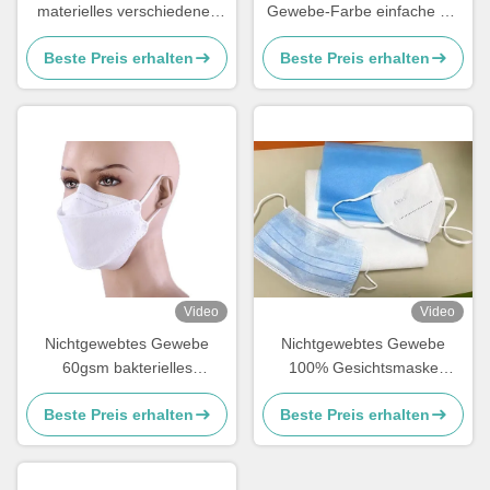
materielles verschiedenes
Gewebe-Farbe einfache Art
Muster Gewebes besonders
Spunlace Masken mit
Beste Preis erhalten
Beste Preis erhalten
angefertigt für
hochfestem besonders an
Gesichtsmaske
Video
Video
Nichtgewebtes Gewebe
Nichtgewebtes Gewebe
60gsm bakterielles
100% Gesichtsmaske
Antipolyester Spunlace
Spunlace änderte Faser-
Beste Preis erhalten
Beste Preis erhalten
HAUSTIER für Fischart
Material für Kosmetik/nasses
Masken
Gewebe