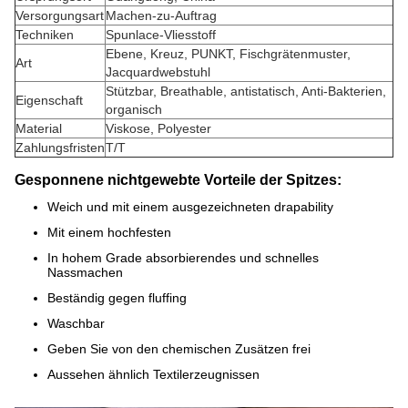
Versorgungsart
Machen-zu-Auftrag
Techniken
Spunlace-Vliesstoff
Ebene, Kreuz, PUNKT, Fischgrätenmuster,
Art
Jacquardwebstuhl
Stützbar, Breathable, antistatisch, Anti-Bakterien,
Eigenschaft
organisch
Material
Viskose, Polyester
Zahlungsfristen
T/T
Gesponnene nichtgewebte Vorteile der Spitzes:
Weich und mit einem ausgezeichneten drapability
Mit einem hochfesten
In hohem Grade absorbierendes und schnelles
Nassmachen
Beständig gegen fluffing
Waschbar
Geben Sie von den chemischen Zusätzen frei
Aussehen ähnlich Textilerzeugnissen