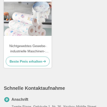
Nichtgewebtes Gewebe-
industrielle Maschinen-
Reinigungstücher Holzschliff
Beste Preis erhalten
Spunlace Spunlace
Schnelle Kontaktaufnahme
Anschrift
Zweite Etage, Gebäude 1, Nr. 36, Xinzhou Middle Street,