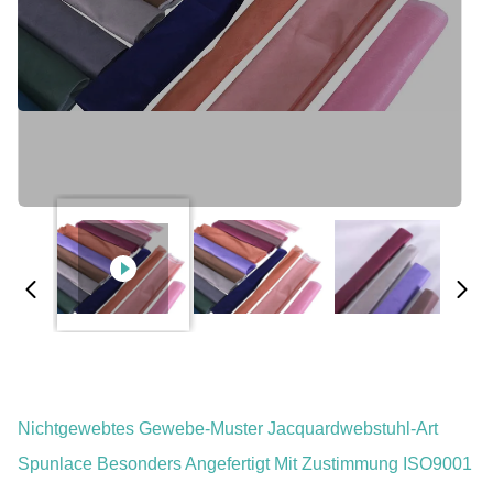
Nichtgewebtes Gewebe-Muster Jacquardwebstuhl-Art
Spunlace Besonders Angefertigt Mit Zustimmung ISO9001