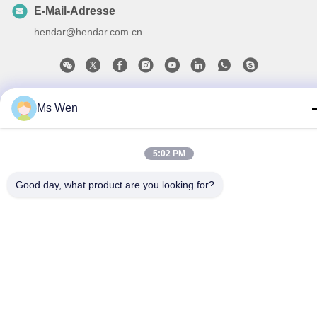
E-Mail-Adresse
hendar@hendar.com.cn
Datenschutzrichtlinie
|
Sitemap
| China gut Qualität PP-Vlies-
Ms Wen
Stoff Lieferant. Urheberrecht © 2018-2026 Dong Guan Hendar
Cloth Co., Ltd - Alle. Alle Rechte vorbehalten.
5:02 PM
Good day, what product are you looking for?