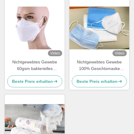
Video
Video
Nichtgewebtes Gewebe
Nichtgewebtes Gewebe
60gsm bakterielles
100% Gesichtsmaske
Antipolyester Spunlace
Spunlace änderte Faser-
Beste Preis erhalten
Beste Preis erhalten
HAUSTIER für Fischart
Material für Kosmetik/nasses
Masken
Gewebe