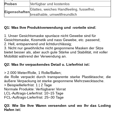
Proben
Verfügbar und kostenlos
Glattes, weiches Handfeeling, fusselfrei,
Eigenschaften
breathable, umweltfreundlich
Q1: Was Ihre Produktverwendung und -vorteile sind:
1.
Unser Gesichtsmaske spunlace nicht Gewebe sind für
Gesichtsmaske, Kosmetik und nass Gewebe, etc. passend;
2. Hell, entspannend und lichtdurchlässig;
3. Nicht nur gewöhnliche nicht gesponnene Masken der Sitze
bietet besser als, aber auch gute Stärke und Stabilität, mit voller
Mobilität während der Verwendung an.
Q2: Was Ihr verpackendes Detail u. Lieferfrist ist:
> 2.000 Meter/Rolle, 1 Rolle/Ballen;
die Rolle verpackt durch transparente starke Plastiktasche; die
äußere Verpackung ist starke gesponnene Mehrzwecktasche.
> Beispiellieferfrist: 1 | 2 Tage
Normale Produkte: Verfügbarer Vorrat
LCL-Auftrags-Lieferfrist: 10~15 Tage
FCL-Auftrags-Lieferfrist: 25~30 Tage
Q3: Wie Sie Ihre Waren versenden und wo Ihr das Loding
Hafen ist: