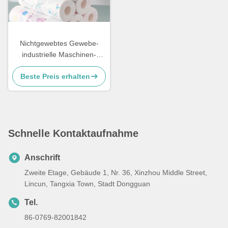
Nichtgewebtes Gewebe-
industrielle Maschinen-
Reinigungstücher Holzschliff
Beste Preis erhalten
Spunlace Spunlace
Schnelle Kontaktaufnahme
Anschrift
Zweite Etage, Gebäude 1, Nr. 36, Xinzhou Middle Street,
Lincun, Tangxia Town, Stadt Dongguan
Tel.
86-0769-82001842