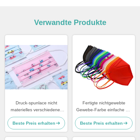
Verwandte Produkte
Druck-spunlace nicht
Fertigte nichtgewebte
materielles verschiedenes
Gewebe-Farbe einfache Art
Muster Gewebes besonders
Spunlace Masken mit
Beste Preis erhalten
Beste Preis erhalten
angefertigt für
hochfestem besonders an
Gesichtsmaske