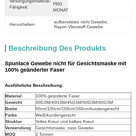
Versorgungsmaterial-
PRO 
Fähigkeit:
MONAT
aufbereitetes nicht Gewebe
, 
Hervorheben:
Rayon-Vliesstoff-Gewebe
Beschreibung Des Produkts
Spunlace Gewebe nicht für Gesichtsmaske mit
100% geänderter Faser
Ausführliche Beschreibung:
Material
100% geänderte Faser
Gewicht
30GSM/40GSM/45GSM/50GSM/60GSM
Breite
50cm/100cm/150cm/160cm/kundengerecht
Farbe
Weiß
/kundengerecht
Struktur
Volles Kreuz und halbes Kreuz
Verwendung
Gesichtsmaske, nass Gewebe
MOQ
2 Tonnen