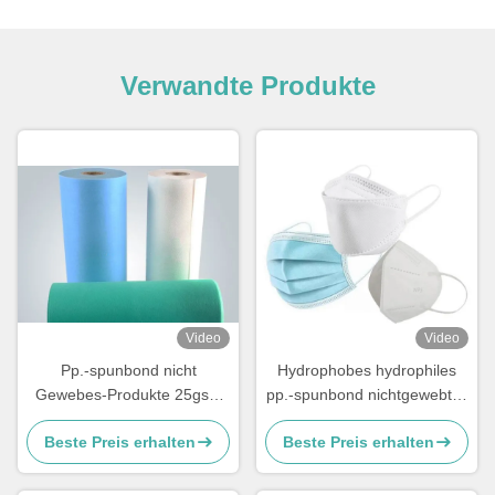
Verwandte Produkte
Video
Video
Pp.-spunbond nicht
Hydrophobes hydrophiles
Gewebes-Produkte 25gsm
pp.-spunbond nichtgewebtes
für chirurgische Maske
Gewebe für 3ply
Beste Preis erhalten
Beste Preis erhalten
Gesichtsmasken N95 KF94