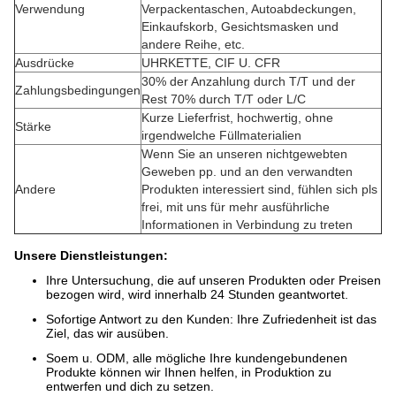
Verwendung
Verpackentaschen, Autoabdeckungen,
Einkaufskorb, Gesichtsmasken und
andere Reihe, etc.
Ausdrücke
UHRKETTE, CIF U. CFR
30% der Anzahlung durch T/T und der
Zahlungsbedingungen
Rest 70% durch T/T oder L/C
Kurze Lieferfrist, hochwertig, ohne
Stärke
irgendwelche Füllmaterialien
Wenn Sie an unseren nichtgewebten
Geweben pp. und an den verwandten
Andere
Produkten interessiert sind, fühlen sich pls
frei, mit uns für mehr ausführliche
Informationen in Verbindung zu treten
Unsere Dienstleistungen:
Ihre Untersuchung, die auf unseren Produkten oder Preisen
bezogen wird, wird innerhalb 24 Stunden geantwortet.
Sofortige Antwort zu den Kunden: Ihre Zufriedenheit ist das
Ziel, das wir ausüben.
Soem u. ODM, alle mögliche Ihre kundengebundenen
Produkte können wir Ihnen helfen, in Produktion zu
entwerfen und dich zu setzen.