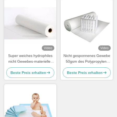
Video
Video
Super weiches hydrophiles
Nicht gesponnenes Gewebe
nicht Gewebes-materielles
50gsm des Polypropylen-
recyclebares SSS für die
ISO9001 weißes F9 für
Beste Preis erhalten
Beste Preis erhalten
Windel-Herstellung
Luftreiniger