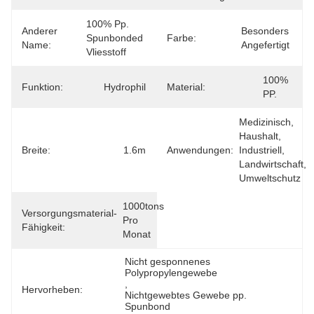
100% Pp. 
Anderer
Besonders 
Spunbonded 
Farbe:
Name:
Angefertigt
Vliesstoff
100% 
Funktion:
Hydrophil
Material:
PP.
Medizinisch, 
Haushalt, 
Breite:
1.6m
Anwendungen:
Industriell, 
Landwirtschaft, 
Umweltschutz
1000tons 
Versorgungsmaterial-
Pro 
Fähigkeit:
Monat
Nicht gesponnenes 
Polypropylengewebe
, 
Hervorheben:
Nichtgewebtes Gewebe pp. 
Spunbond