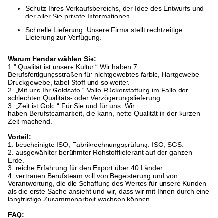
Schutz Ihres Verkaufsbereichs, der Idee des Entwurfs und
der aller Sie private Informationen.
Schnelle Lieferung: Unsere Firma stellt rechtzeitige
Lieferung zur Verfügung.
Warum Hendar wählen Sie:
1." Qualität ist unsere Kultur.“ Wir haben 7
Berufsfertigungsstraßen für nichtgewebtes farbic, Hartgewebe,
Druckgewebe, tabel Stoff und so weiter.
2. „Mit uns Ihr Geldsafe.“ Volle Rückerstattung im Falle der
schlechten Qualitäts- oder Verzögerungslieferung.
3. „Zeit ist Gold.“ Für Sie und für uns. Wir
haben Berufsteamarbeit, die kann, nette Qualität in der kurzen
Zeit machend.
Vorteil:
1. bescheinigte ISO, Fabrikrechnungsprüfung: ISO, SGS.
2. ausgewählter berühmter Rohstofflieferant auf der ganzen
Erde.
3. reiche Erfahrung für den Export über 40 Länder.
4. vertrauen Berufsteam voll von Begeisterung und von
Verantwortung, die die Schaffung des Wertes für unsere Kunden
als die erste Sache ansieht und wir, dass wir mit Ihnen durch eine
langfristige Zusammenarbeit wachsen können.
FAQ: