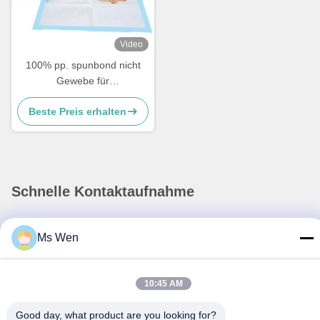
Video
100% pp. spunbond nicht
Gewebe für
ausschweifendes Underpads
Beste Preis erhalten
Schnelle Kontaktaufnahme
Anschrift
Ms Wen
Zweite Etage, Gebäude 1, Nr. 36, Xinzhou Middle Street,
Lincun, Tangxia Town, Stadt Dongguan
10:45 AM
Tel.
86-0769-82001842
Good day, what product are you looking for?