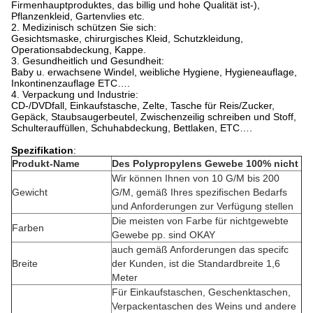
Firmenhauptproduktes, das billig und hohe Qualität ist-),
Pflanzenkleid, Gartenvlies etc.
2. Medizinisch schützen Sie sich:
Gesichtsmaske, chirurgisches Kleid, Schutzkleidung,
Operationsabdeckung, Kappe.
3. Gesundheitlich und Gesundheit:
Baby u. erwachsene Windel, weibliche Hygiene, Hygieneauflage,
Inkontinenzauflage ETC….
4. Verpackung und Industrie:
CD-/DVDfall, Einkaufstasche, Zelte, Tasche für Reis/Zucker,
Gepäck, Staubsaugerbeutel,
Zwischenzeilig schreiben und Stoff,
Schulterauffüllen, Schuhabdeckung, Bettlaken, ETC….
Spezifikation
:
Produkt-Name
Des Polypropylens Gewebe 100% nicht
Wir können Ihnen von 10 G/M bis 200
Gewicht
G/M, gemäß Ihres spezifischen Bedarfs
und Anforderungen zur Verfügung stellen
Die meisten von Farbe für nichtgewebte
Farben
Gewebe pp. sind OKAY
auch gemäß Anforderungen das specifc
Breite
der Kunden, ist die Standardbreite 1,6
Meter
Für Einkaufstaschen, Geschenktaschen,
Verpackentaschen des Weins und andere