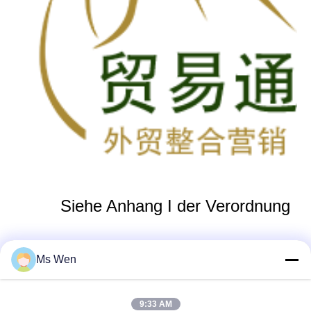
Siehe Anhang I der Verordnung
Ms Wen
(EG) Nr. 853/2004 des
Schnelle Kontaktaufnahme
9:33 AM